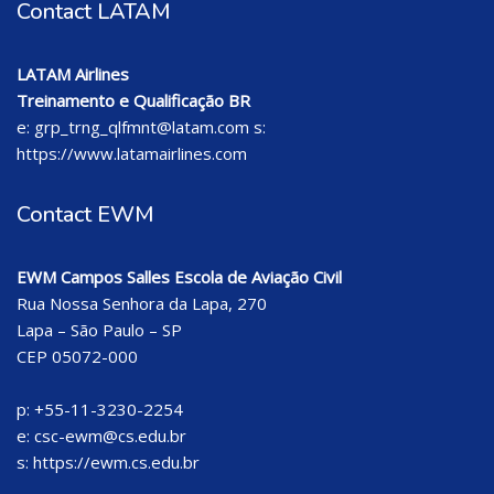
Contact LATAM
LATAM Airlines
Treinamento e Qualificação BR
e:
grp_trng_qlfmnt@latam.com
s:
https://www.latamairlines.com
Contact EWM
EWM Campos Salles Escola de Aviação Civil
Rua Nossa Senhora da Lapa, 270
Lapa – São Paulo – SP
CEP 05072-000
p: +55-11-3230-2254
e: csc-ewm@cs.edu.br
s:
https://ewm.cs.edu.br