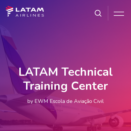
Pular [Cocoon] Slider style 1
LATAM Technical
Training Center
by EWM Escola de Aviação Civil